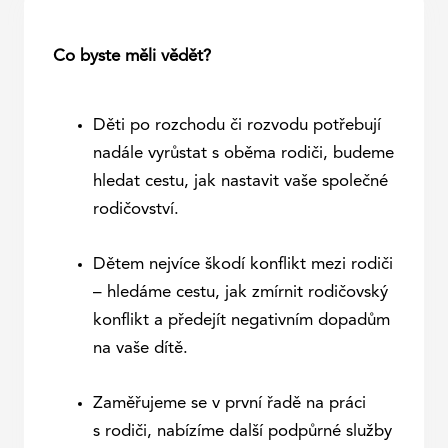
Událo
Blog
Co byste měli vědět?
Kont
Děti po rozchodu či rozvodu potřebují
Re
nadále vyrůstat s oběma rodiči, budeme
hledat cestu, jak nastavit vaše společné
rodičovství.
Dětem nejvíce škodí konflikt mezi rodiči
– hledáme cestu, jak zmírnit rodičovský
konflikt a předejít negativním dopadům
na vaše dítě.
Zaměřujeme se v první řadě na práci
s rodiči, nabízíme další podpůrné služby