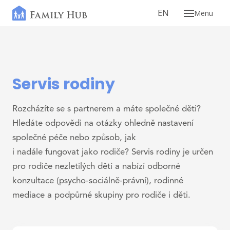
CS
EN
Menu
Naše
Pob
Servis rodiny
Pobo
Služb
Rozcházíte se s partnerem a máte společné děti?
Hledáte odpovědi na otázky ohledně nastavení
Pob
společné péče nebo způsob, jak
Pobo
i nadále fungovat jako rodiče? Servis rodiny je určen
Onli
pro rodiče nezletilých dětí a nabízí odborné
konzultace (psycho-sociálně-právní), rodinné
Onli
mediace a podpůrné skupiny pro rodiče i děti.
Exper