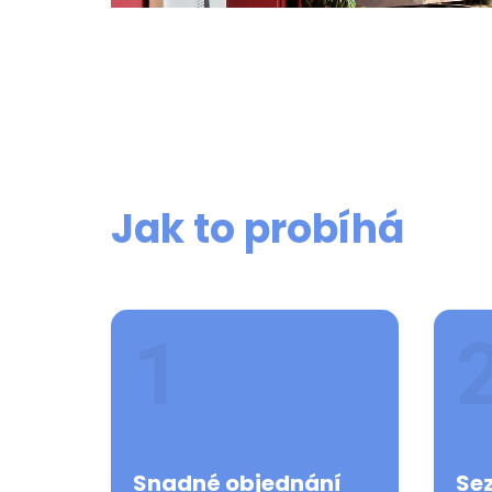
Jak to probíhá
Snadné objednání
Se