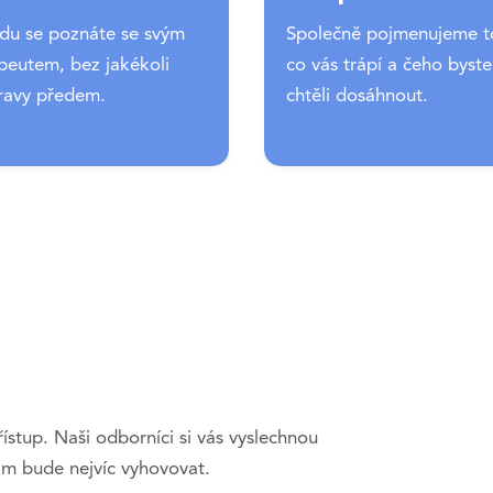
idu se poznáte se svým
Společně pojmenujeme t
peutem, bez jakékoli
co vás trápí a čeho byste
ravy předem.
chtěli dosáhnout.
řístup. Naši odborníci si vás vyslechnou
ám bude nejvíc vyhovovat.