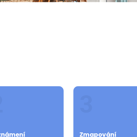
známení
Zmapování