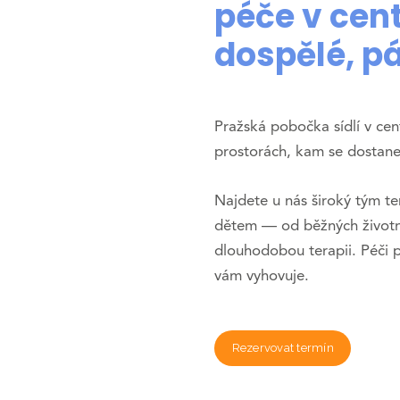
péče v cen
dospělé, pár
Pražská pobočka sídlí v cen
prostorách, kam se dostan
Najdete u nás široký tým te
dětem — od běžných životní
dlouhodobou terapii. Péči 
vám vyhovuje.
Rezervovat termín