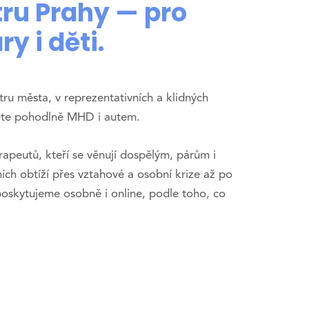
tru Prahy — pro
y i děti.
tru města, v reprezentativních a klidných
ete pohodlně MHD i autem.
rapeutů, kteří se věnují dospělým, párům i
ch obtíží přes vztahové a osobní krize až po
poskytujeme osobně i online, podle toho, co