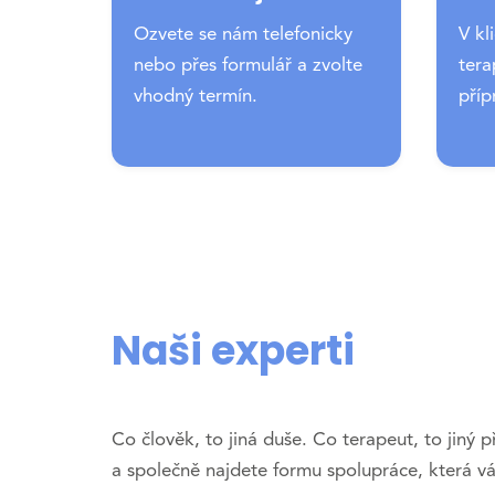
Ozvete se nám telefonicky
V kl
nebo přes formulář a zvolte
tera
vhodný termín.
příp
Naši experti
Co člověk, to jiná duše. Co terapeut, to jiný p
a společně najdete formu spolupráce, která v