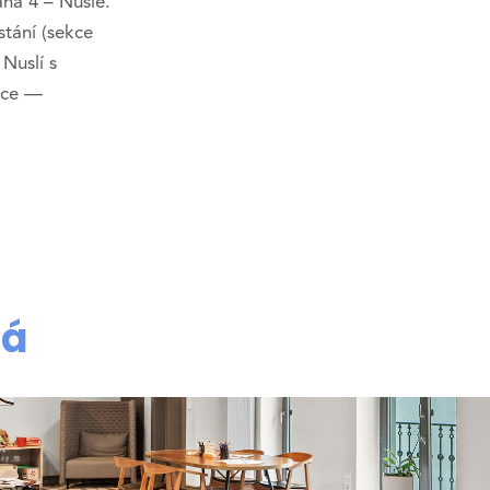
aha 4 – Nusle.
stání (sekce
 Nuslí s
čce —
dá