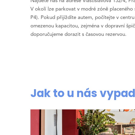
Najdete nás na adrese Vlastislavova 152/4, Pr
V okolí lze parkovat v modré zóně placeného 
P4). Pokud přijíždíte autem, počítejte v centru
omezenou kapacitou, zejména v dopravní špi
doporučujeme dorazit s časovou rezervou.
Jak to u nás vypa