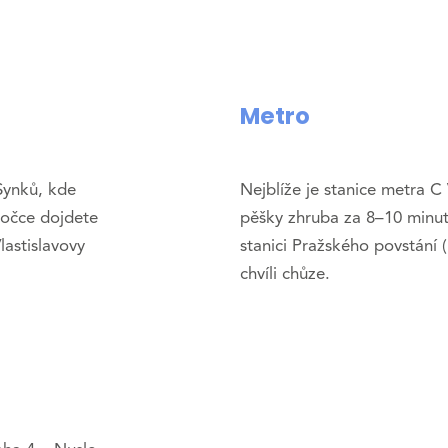
Metro
Synků, kde
Nejblíže je stanice metra 
bočce dojdete
pěšky zhruba za 8–10 minut
lastislavovy
stanici Pražského povstání
chvíli chůze.