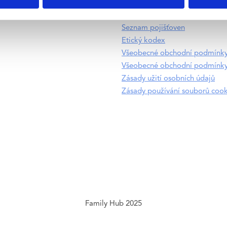
Seznam pojišťoven
Etický kodex
Všeobecné obchodní podmínk
Všeobecné obchodní podmínky
Zásady užití osobních údajů
Zásady používání souborů cook
Family Hub 2025