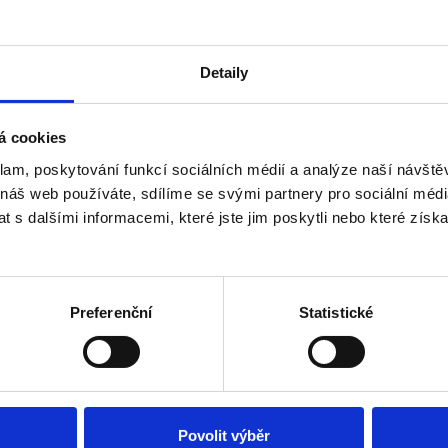
terém můžete své potíže řešit s respektem a bez zbytečnéh
 se na profil vybraného lékaře, případně kontaktovat rec
Detaily
í informace. Objednání i dotazy směřujte na telefon 720 84
á cookies
proto zdravotní pojišťovny naše služby nehradí a pacienti si 
klam, poskytování funkcí sociálních médií a analýze naší návšt
hodné uvést na webu zřetelně a bez zjemňování, aby byl tex
 náš web používáte, sdílíme se svými partnery pro sociální média
 s dalšími informacemi, které jste jim poskytli nebo které získa
Preferenční
Statistické
Důležité odkazy
Povolit výběr