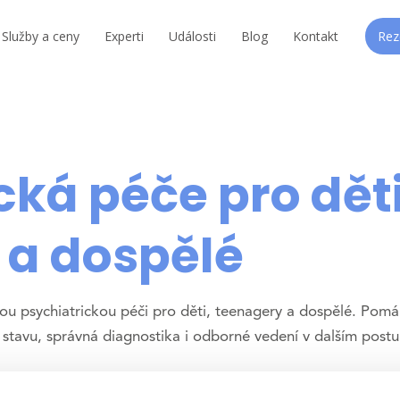
Služby a ceny
Experti
Události
Blog
Kontakt
Rez
cká péče pro děti
 a dospělé
u psychiatrickou péči pro děti, teenagery a dospělé. Pomáh
 stavu, správná diagnostika i odborné vedení v dalším postu
ní vyšetření, diagnostiku a psychiatrické konzultace. Důraz k