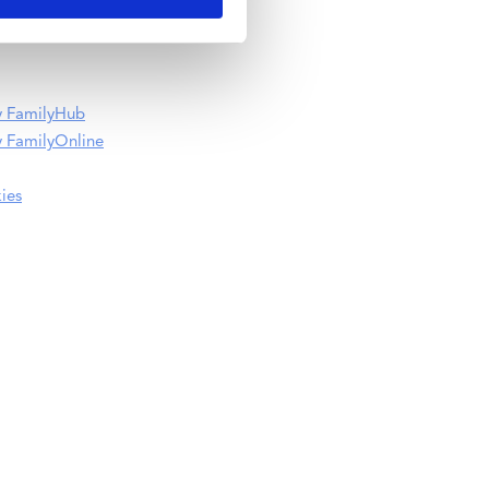
y FamilyHub
 FamilyOnline
ies