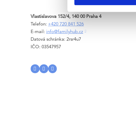
Vlastislavova 152/4, 140 00 Praha 4
Telefon:
+420 720 841 526
E-mail:
info@familyhub.cz
Datová schránka: 2rsr4u7
IČO: 03547957