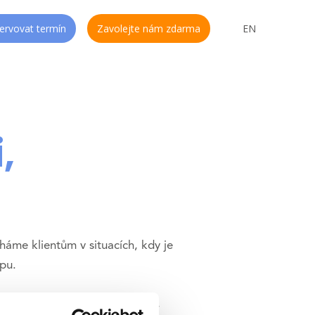
CS
ervovat termín
Zavolejte nám zdarma
EN
,
áme klientům v situacích, kdy je
pu.
lademe na individuální přístup,