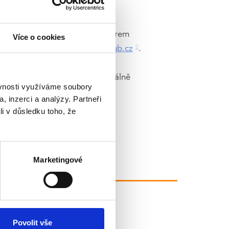
o odkladu.
epci, která vám pomůže s výběrem
Více o cookies
1 526 nebo e-mail
info@familyhub.cz
.
péči hradí v plné výši dle aktuálně
ěvnosti využíváme soubory
t obchodně i komunikačně
, inzerci a analýzy. Partneři
li v důsledku toho, že
Marketingové
Povolit vše