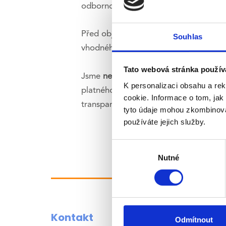
odbornost a bezpečné prostředí, ve k
Před objednáním doporučujeme podívat
Souhlas
vhodného specialisty a poskytne bližš
Tato webová stránka použív
Jsme
nesmluvní
zdravotnické zařízení, 
K personalizaci obsahu a re
platného ceníku. Tuto informaci je v
cookie. Informace o tom, jak
transparentní.
tyto údaje mohou zkombinovat
používáte jejich služby.
Výběr
souhlasu
Nutné
Kontakt
Odmítnout