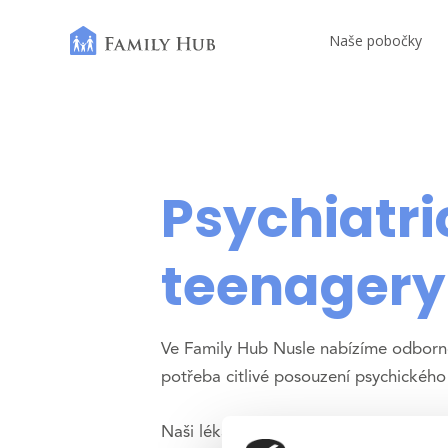
Naše pobočky
Psychiatri
teenagery
Ve Family Hub Nusle nabízíme odborno
potřeba citlivé posouzení psychického
Naši lékaři poskytují vstupní a kontrol