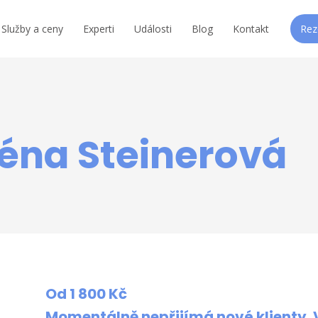
Služby a ceny
Experti
Události
Blog
Kontakt
Rez
éna Steinerová
Od 1 800 Kč
Momentálně nepřijímá nové klienty. 