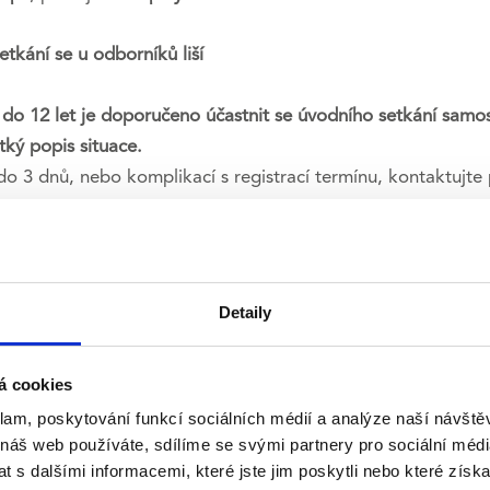
tkání se u odborníků liší
do 12 let je doporučeno účastnit se úvodního setkání samos
ký popis situace.
o 3 dnů, nebo komplikací s registrací termínu, kontaktujte 
Detaily
ové psychoterapii (ukončená část sebezkušenostní) | Institu
ká škola psychosociálních studií
á cookies
klam, poskytování funkcí sociálních médií a analýze naší návšt
ativní rodičovská terapie) | Mansio, Brno
 náš web používáte, sdílíme se svými partnery pro sociální média
 s dalšími informacemi, které jste jim poskytli nebo které získa