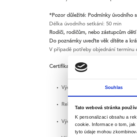
*Pozor důležité: Podmínky úvodního se
Délka úvodního setkání: 50 min
Rodiči, rodičům, nebo zástupcům dětí 
Do poznámky uveďte věk dítěte a krát
V případě potřeby objednání termínu d
Certifikace a kurzy:
Souhlas
Výcvik v psychoanalytické skupin
Relaxační techniky | Pražská vyso
Tato webová stránka použív
K personalizaci obsahu a re
Výcvik v rodičovské terapii (Eduk
cookie. Informace o tom, jak
tyto údaje mohou zkombinovat