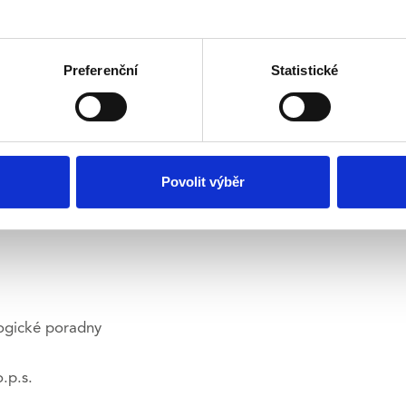
u mediace | Asociace mediátorů, Praha
erním pískovištěm) | b-creative, Brno
Preferenční
Statistické
 Veronika Galusová
rapie hrou v Bratislavě
Povolit výběr
ckými kartami | Inštitút osobnostného rozvoja, Piešťany
ogické poradny
.p.s.