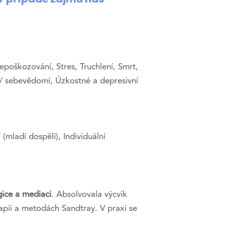
epoškozování, Stres, Truchlení, Smrt,
 / sebevědomí, Úzkostné a depresivní
í (mladí dospělí), Individuální
gice a mediaci
. Absolvovala výcvik
apii a metodách Sandtray. V praxi se