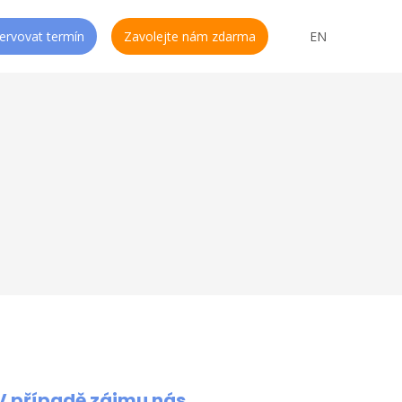
CS
ervovat termín
Zavolejte nám zdarma
EN
V případě zájmu nás