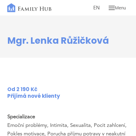
CS
EN
Menu
Naše
Pob
Mgr. Lenka Růžičková
Pobo
Služb
Pob
Pobo
Od 2 190 Kč
Přijímá nové klienty
Onli
Onli
Specializace
Exper
Emoční problémy, Intimita, Sexualita, Pocit zahlcení,
Pokles motivace, Porucha příjmu potravy v neakutní