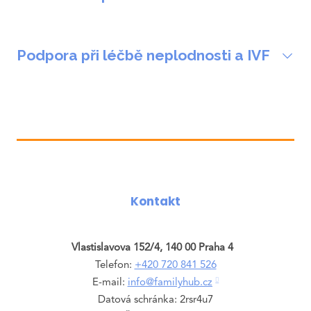
Párová terapie (50 min,
Objednat
Podpora při léčbě neplodnosti a IVF
2190 Kč)
Podpora při léčbě
Objednat
neplodnosti a IVF
Kontakt
Vlastislavova 152/4, 140 00 Praha 4
Telefon:
+420 720 841 526
E-mail:
info@familyhub.cz
Datová schránka: 2rsr4u7