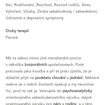
Událo
fázi, Rodičovství, Rozchod, Rozvod rodičů, Stres,
Vyhoření, Vztahy, Ztráta sebehodnoty / sebevědomí,
Blog
Úzkostné a depresivní symptomy
Kont
Druhy terapií
Re
Párová
Má za sebou mimo jiné manažerské pozice
v několika
korporátních
společnostech. Poté
pracovala jako koučka a při té práci zjistila, že je
důležité přijít na
podstatu
chování
a
jednání
. Některé
reakce se v našich životech opakují a my neumíme
říci, proč to tak je. Vstoupila do
psychoanalyticky
orientovaného sebezkušenostního výcviku, stejně
orientovaného výcviku pro
páry
a
rodiny
, a v této