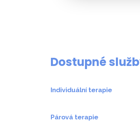
Dostupné služb
Individuální terapie
Pro mladé dospělé (80 min, 2850 Kč)
Párová terapie