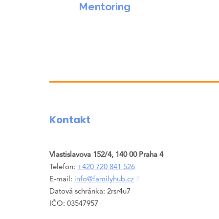
Pro mladé dospělé (50 min, 2190)
Pro dospělé (50 min, 1750 Kč)
Mentoring
Mentoring a/nebo koučink (60 min, 23
Pro mladé dospělé (80 min, 2850)
Kontakt
Vlastislavova 152/4, 140 00 Praha 4
Telefon:
+420 720 841 526
E-mail:
info@familyhub.cz
Datová schránka: 2rsr4u7
IČO: 03547957