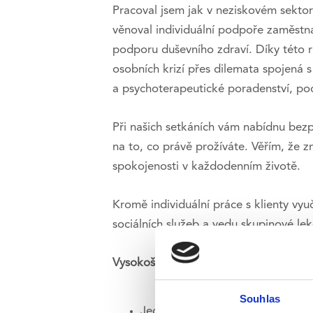
Pracoval jsem jak v neziskovém sektor
věnoval individuální podpoře zaměstna
podporu duševního zdraví. Díky této rů
osobních krizí přes dilemata spojená 
a psychoterapeutické poradenství, po
Při našich setkáních vám nabídnu bezp
na to, co právě prožíváte. Věřím, že z
spokojenosti v každodenním životě.
Kromě individuální práce s klienty vyu
sociálních služeb a vedu skupinové lekc
Vysokoškolské vzdělání:
Souhlas
Jednooborová psychologie na Filo