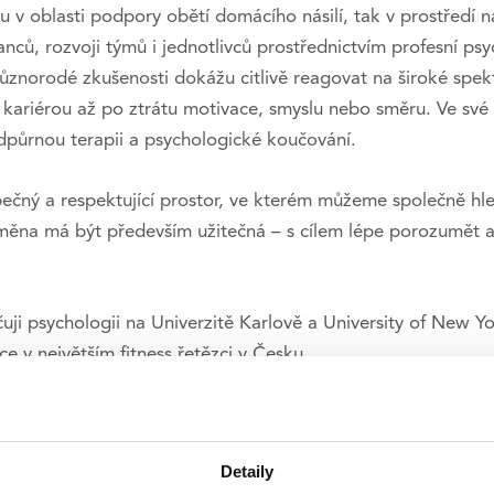
u v oblasti podpory obětí domácího násilí, tak v prostředí 
nců, rozvoji týmů i jednotlivců prostřednictvím profesní p
znorodé zkušenosti dokážu citlivě reagovat na široké spektr
s kariérou až po ztrátu motivace, smyslu nebo směru. Ve sv
dpůrnou terapii a psychologické koučování.
ečný a respektující prostor, ve kterém můžeme společně hle
měna má být především užitečná – s cílem lépe porozumět aktuá
čuji psychologii na Univerzitě Karlově a University of New Yo
e v největším fitness řetězci v Česku.
Detaily
zofické fakultě Univerzity Karlovy