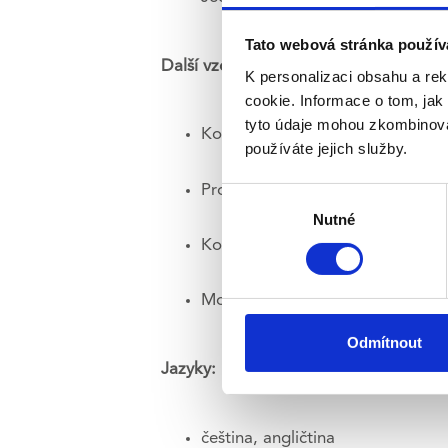
Tato webová stránka použív
Další vzdělání:
K personalizaci obsahu a re
cookie. Informace o tom, jak
tyto údaje mohou zkombinovat
Koučovací a supervizní výcvik v p
používáte jejich služby.
Profesní diagnostika: Hogan Asse
Výběr
souhlasu
Nutné
Kompletní krizová intervence – Dé
Motivační rozhovory – Sdružení 
Odmítnout
Jazyky:
čeština, angličtina