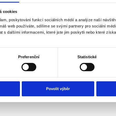
á cookies
klam, poskytování funkcí sociálních médií a analýze naší návšt
 náš web používáte, sdílíme se svými partnery pro sociální média
 s dalšími informacemi, které jste jim poskytli nebo které získa
řístupu zaměřeném na řešení – Dalet, z. ú. | řešení – Dalet 
ssment | 2021 | 16 hodin
Preferenční
Statistické
čko Liberec, a. s. | 2019 | 150 hodin
pro motivační rozhovory: PhDr. Jan Soukup, Ph. D. 2019 | 6
Povolit výběr