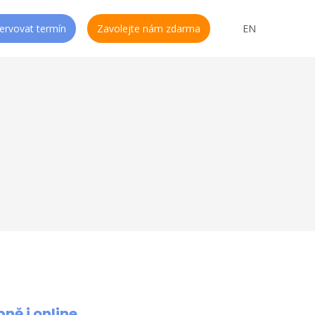
CS
ervovat termín
Zavolejte nám zdarma
EN
bně i online