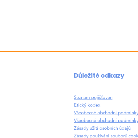
50 Kč)
Důležité odkazy
Seznam pojišťoven
Etický kodex
Všeobecné obchodní podmínk
Všeobecné obchodní podmínky
Zásady užití osobních údajů
Zásady používání souborů cook