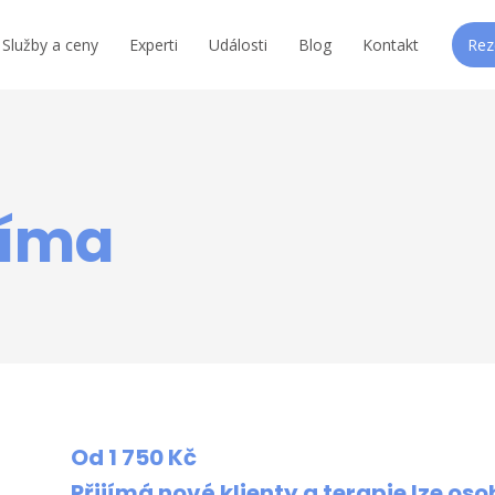
Služby a ceny
Experti
Události
Blog
Kontakt
Rez
Šíma
Od 1 750 Kč
Přijímá nové klienty a terapie lze oso