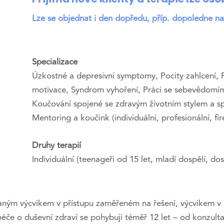
Lze se objednat i den dopředu, příp. dopoledne n
Specializace
Úzkostné a depresivní symptomy, Pocity zahlcení, P
motivace, Syndrom vyhoření, Práci se sebevědomím,
Koučování spojené se zdravým životním stylem a s
Mentoring a koučink (individuální, profesionální, fi
Druhy terapií
Individuální (teenageři od 15 let, mladí dospělí, d
aným výcvikem v přístupu zaměřeném na řešení, výcvikem v 
éče o duševní zdraví se pohybuji téměř 12 let – od konzulta