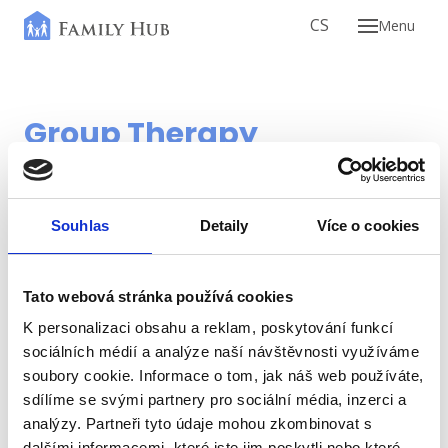
EN
CS
Menu
Our E
Servi
Group Therapy
Indi
Group therapy offers you the opportunity to share
Coup
your experiences and thoughts with people going
Ther
Souhlas
Detaily
Více o cookies
through similar situations. Together you will discover
Gro
new perspectives on the issues that are troubling you
and learn from the stories of others. This kind of
Fami
Tato webová stránka používá cookies
therapy creates a safe space for open
K personalizaci obsahu a reklam, poskytování funkcí
Ment
communication, listening to each other and fostering
sociálních médií a analýze naší návštěvnosti využíváme
Kids‘
soubory cookie. Informace o tom, jak náš web používáte,
a sense of belonging. Our experienced therapists will
sdílíme se svými partnery pro sociální média, inzerci a
lead group sessions so that each participant has the
Faci
analýzy. Partneři tyto údaje mohou zkombinovat s
opportunity to explore their emotions and find
dalšími informacemi, které jste jim poskytli nebo které